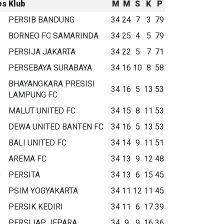
os
Klub
M
M
S
K
P
PERSIB BANDUNG
34
24
7
3
79
BORNEO FC SAMARINDA
34
25
4
5
79
PERSIJA JAKARTA
34
22
5
7
71
PERSEBAYA SURABAYA
34
16
10
8
58
BHAYANGKARA PRESISI
34
16
5
13
53
LAMPUNG FC
MALUT UNITED FC
34
15
8
11
53
DEWA UNITED BANTEN FC
34
16
5
13
53
BALI UNITED FC
34
14
9
11
51
AREMA FC
34
13
9
12
48
0
PERSITA
34
13
6
15
45
1
PSIM YOGYAKARTA
34
11
12
11
45
2
PERSIK KEDIRI
34
11
6
17
39
3
PERSIJAP JEPARA
34
9
9
16
36