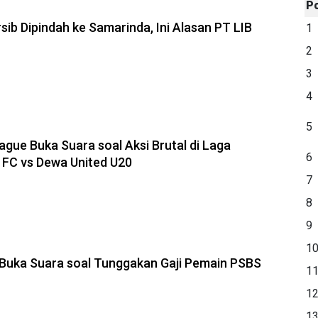
P
rsib Dipindah ke Samarinda, Ini Alasan PT LIB
1
2
3
4
5
ague Buka Suara soal Aksi Brutal di Laga
6
FC vs Dewa United U20
7
8
9
1
 Buka Suara soal Tunggakan Gaji Pemain PSBS
1
1
1