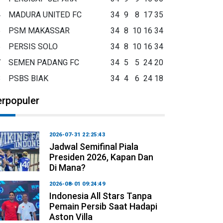
4
MADURA UNITED FC
34
9
8
17
35
5
PSM MAKASSAR
34
8
10
16
34
6
PERSIS SOLO
34
8
10
16
34
7
SEMEN PADANG FC
34
5
5
24
20
8
PSBS BIAK
34
4
6
24
18
erpopuler
2026-07-31 22:25:43
Jadwal Semifinal Piala
Presiden 2026, Kapan Dan
Di Mana?
2026-08-01 09:24:49
Indonesia All Stars Tanpa
Pemain Persib Saat Hadapi
Aston Villa