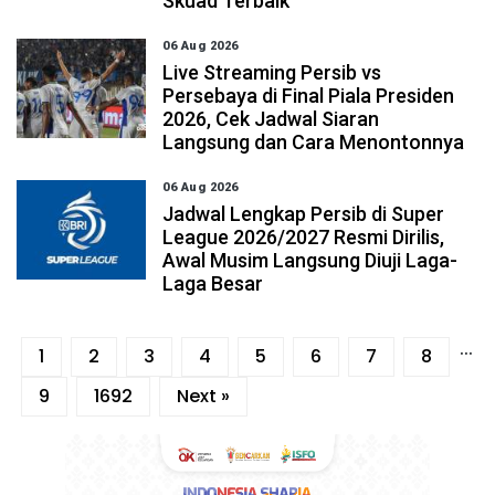
Skuad Terbaik
06 Aug 2026
Live Streaming Persib vs
Persebaya di Final Piala Presiden
2026, Cek Jadwal Siaran
Langsung dan Cara Menontonnya
06 Aug 2026
Jadwal Lengkap Persib di Super
League 2026/2027 Resmi Dirilis,
Awal Musim Langsung Diuji Laga-
Laga Besar
...
1
2
3
4
5
6
7
8
9
1692
Next »