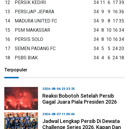
12
PERSIK KEDIRI
34
11
6
17
39
13
PERSIJAP JEPARA
34
9
9
16
36
14
MADURA UNITED FC
34
9
8
17
35
15
PSM MAKASSAR
34
8
10
16
34
16
PERSIS SOLO
34
8
10
16
34
17
SEMEN PADANG FC
34
5
5
24
20
18
PSBS BIAK
34
4
6
24
18
Terpopuler
2026-08-06 23:33:25
Reaksi Bobotoh Setelah Persib
Gagal Juara Piala Presiden 2026
2026-08-07 11:05:44
Jadwal Lengkap Persib Di Dewata
Challenge Series 2026, Kapan Dan