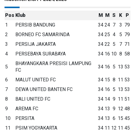
Pos
Klub
M
M
S
K
P
1
PERSIB BANDUNG
34
24
7
3
79
2
BORNEO FC SAMARINDA
34
25
4
5
79
3
PERSIJA JAKARTA
34
22
5
7
71
4
PERSEBAYA SURABAYA
34
16
10
8
58
BHAYANGKARA PRESISI LAMPUNG
5
34
16
5
13
53
FC
6
MALUT UNITED FC
34
15
8
11
53
7
DEWA UNITED BANTEN FC
34
16
5
13
53
8
BALI UNITED FC
34
14
9
11
51
9
AREMA FC
34
13
9
12
48
10
PERSITA
34
13
6
15
45
11
PSIM YOGYAKARTA
34
11
12
11
45