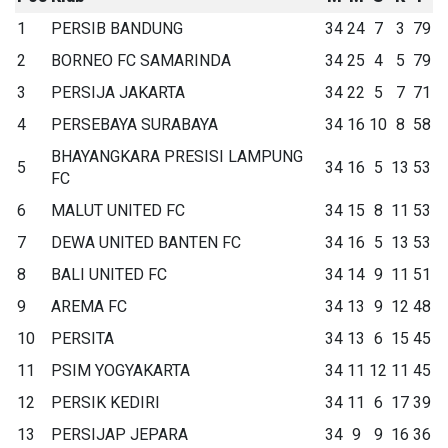
1
PERSIB BANDUNG
34
24
7
3
79
2
BORNEO FC SAMARINDA
34
25
4
5
79
3
PERSIJA JAKARTA
34
22
5
7
71
4
PERSEBAYA SURABAYA
34
16
10
8
58
BHAYANGKARA PRESISI LAMPUNG
5
34
16
5
13
53
FC
6
MALUT UNITED FC
34
15
8
11
53
7
DEWA UNITED BANTEN FC
34
16
5
13
53
8
BALI UNITED FC
34
14
9
11
51
9
AREMA FC
34
13
9
12
48
10
PERSITA
34
13
6
15
45
11
PSIM YOGYAKARTA
34
11
12
11
45
12
PERSIK KEDIRI
34
11
6
17
39
13
PERSIJAP JEPARA
34
9
9
16
36