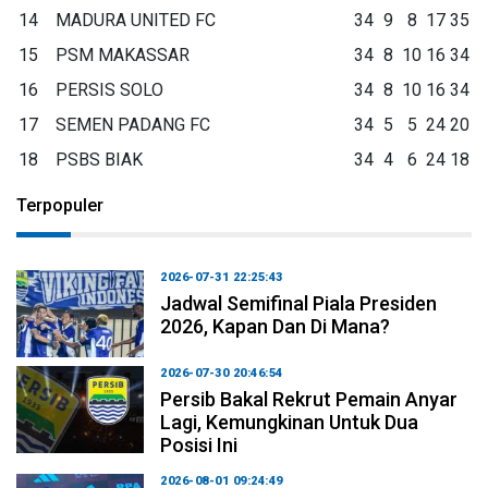
14
MADURA UNITED FC
34
9
8
17
35
15
PSM MAKASSAR
34
8
10
16
34
16
PERSIS SOLO
34
8
10
16
34
17
SEMEN PADANG FC
34
5
5
24
20
18
PSBS BIAK
34
4
6
24
18
Terpopuler
2026-07-31 22:25:43
Jadwal Semifinal Piala Presiden
2026, Kapan Dan Di Mana?
2026-07-30 20:46:54
Persib Bakal Rekrut Pemain Anyar
Lagi, Kemungkinan Untuk Dua
Posisi Ini
2026-08-01 09:24:49