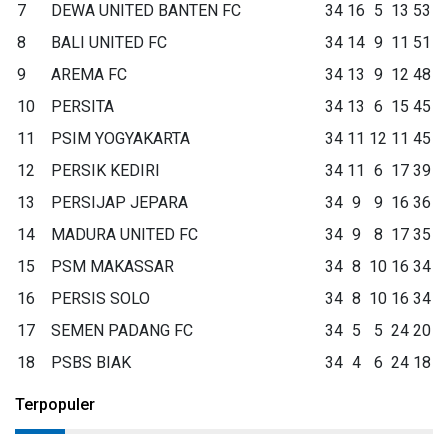
7
DEWA UNITED BANTEN FC
34
16
5
13
53
8
BALI UNITED FC
34
14
9
11
51
9
AREMA FC
34
13
9
12
48
10
PERSITA
34
13
6
15
45
11
PSIM YOGYAKARTA
34
11
12
11
45
12
PERSIK KEDIRI
34
11
6
17
39
13
PERSIJAP JEPARA
34
9
9
16
36
14
MADURA UNITED FC
34
9
8
17
35
15
PSM MAKASSAR
34
8
10
16
34
16
PERSIS SOLO
34
8
10
16
34
17
SEMEN PADANG FC
34
5
5
24
20
18
PSBS BIAK
34
4
6
24
18
Terpopuler