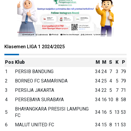
Klasemen LIGA 1 2024/2025
Pos
Klub
M
M
S
K
P
1
PERSIB BANDUNG
34
24
7
3
79
2
BORNEO FC SAMARINDA
34
25
4
5
79
3
PERSIJA JAKARTA
34
22
5
7
71
4
PERSEBAYA SURABAYA
34
16
10
8
58
BHAYANGKARA PRESISI LAMPUNG
5
34
16
5
13
53
FC
6
MALUT UNITED FC
34
15
8
11
53