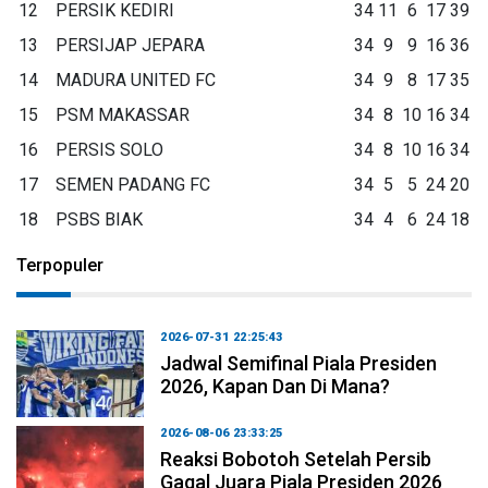
12
PERSIK KEDIRI
34
11
6
17
39
13
PERSIJAP JEPARA
34
9
9
16
36
14
MADURA UNITED FC
34
9
8
17
35
15
PSM MAKASSAR
34
8
10
16
34
16
PERSIS SOLO
34
8
10
16
34
17
SEMEN PADANG FC
34
5
5
24
20
18
PSBS BIAK
34
4
6
24
18
Terpopuler
2026-07-31 22:25:43
Jadwal Semifinal Piala Presiden
2026, Kapan Dan Di Mana?
2026-08-06 23:33:25
Reaksi Bobotoh Setelah Persib
Gagal Juara Piala Presiden 2026