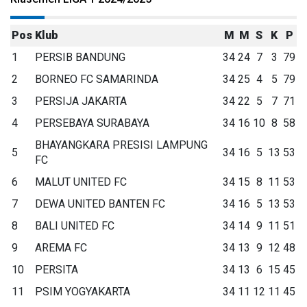
Pos
Klub
M
M
S
K
P
1
PERSIB BANDUNG
34
24
7
3
79
2
BORNEO FC SAMARINDA
34
25
4
5
79
3
PERSIJA JAKARTA
34
22
5
7
71
4
PERSEBAYA SURABAYA
34
16
10
8
58
BHAYANGKARA PRESISI LAMPUNG
5
34
16
5
13
53
FC
6
MALUT UNITED FC
34
15
8
11
53
7
DEWA UNITED BANTEN FC
34
16
5
13
53
8
BALI UNITED FC
34
14
9
11
51
9
AREMA FC
34
13
9
12
48
10
PERSITA
34
13
6
15
45
11
PSIM YOGYAKARTA
34
11
12
11
45