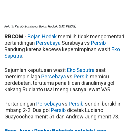
Pelatih Persib Bandung, Bojan Hodak. (MO PERSIB)
RBCOM
-
Bojan Hodak
memilih tidak mengomentari
pertandingan
Persebaya
Surabaya vs
Persib
Bandung karena kecewa kepemimpinan wasit
Eko
Saputra
.
Sejumlah keputusan wasit
Eko Saputra
saat
memimpin laga
Persebaya
vs
Persib
memicu
perdebatan, terutama penalti dan dianulirnya gol
Kakang Rudianto usai mengulasnya lewat VAR.
Pertandingan
Persebaya
vs
Persib
sendiri berakhir
imbang 2-2. Dua gol
Persib
dicetak Luciano
Guaycochea menit 51 dan Andrew Jung menit 73.
Baca Juga : Reaksi Bobotoh setelah Laga