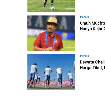
Persib
09-08-202
Umuh Muchta
Hanya Kejar 
Persib
09-08-202
Dewata Chall
Harga Tiket,