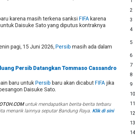
1
2
aru karena masih terkena sanksi
FIFA
karena
3
ntuk Daisuke Sato yang diputus kontraknya
4
5
enin pagi, 15 Juni 2026,
Persib
masih ada dalam
6
7
eluang Persib Datangkan Tommaso Cassandro
8
main baru untuk
Persib
baru akan dicabut
FIFA
jika
9
esangon Daisuke Sato.
1
1
BOTOH.COM
untuk mendapatkan berita-berita terbaru
rita menarik lainnya seputar Bandung Raya.
Klik di sini
1
1
1