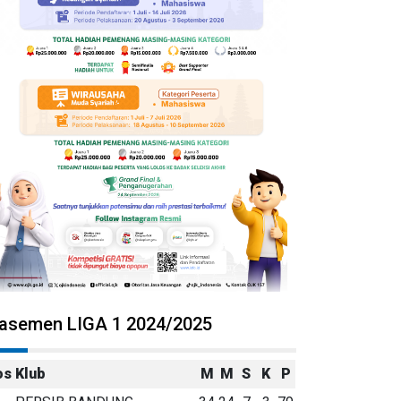
lasemen LIGA 1 2024/2025
os
Klub
M
M
S
K
P