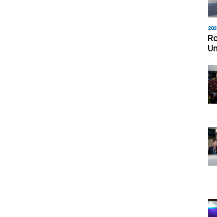
202
Ro
Un