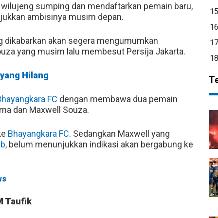
ilujeng sumping dan mendaftarkan pemain baru,
1
njukkan ambisinya musim depan.
1
g dikabarkan akan segera mengumumkan
1
 Souza yang musim lalu membesut Persija Jakarta.
1
 yang Hilang
T
Bhayangkara FC
dengan membawa dua pemain
Lima dan Maxwell Souza.
ke
Bhayangkara FC
. Sedangkan Maxwell yang
ib
, belum menunjukkan indikasi akan bergabung ke
ws
M Taufik