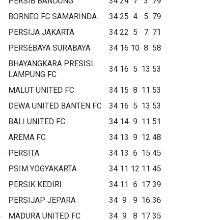
PERSIB BANDUNG
34
24
7
3
79
BORNEO FC SAMARINDA
34
25
4
5
79
PERSIJA JAKARTA
34
22
5
7
71
PERSEBAYA SURABAYA
34
16
10
8
58
BHAYANGKARA PRESISI
34
16
5
13
53
LAMPUNG FC
MALUT UNITED FC
34
15
8
11
53
DEWA UNITED BANTEN FC
34
16
5
13
53
BALI UNITED FC
34
14
9
11
51
AREMA FC
34
13
9
12
48
0
PERSITA
34
13
6
15
45
1
PSIM YOGYAKARTA
34
11
12
11
45
2
PERSIK KEDIRI
34
11
6
17
39
3
PERSIJAP JEPARA
34
9
9
16
36
4
MADURA UNITED FC
34
9
8
17
35