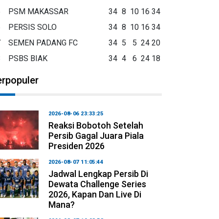
5
PSM MAKASSAR
34
8
10
16
34
6
PERSIS SOLO
34
8
10
16
34
7
SEMEN PADANG FC
34
5
5
24
20
8
PSBS BIAK
34
4
6
24
18
erpopuler
2026-08-06 23:33:25
Reaksi Bobotoh Setelah
Persib Gagal Juara Piala
Presiden 2026
2026-08-07 11:05:44
Jadwal Lengkap Persib Di
Dewata Challenge Series
2026, Kapan Dan Live Di
Mana?