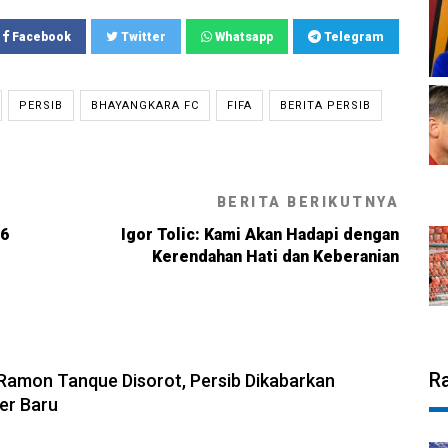
Facebook
Twitter
Whatsapp
Telegram
PERSIB
BHAYANGKARA FC
FIFA
BERITA PERSIB
BERITA BERIKUTNYA
26
Igor Tolic: Kami Akan Hadapi dengan
Kerendahan Hati dan Keberanian
6, 13:31
R
amon Tanque Disorot, Persib Dikabarkan
ker Baru