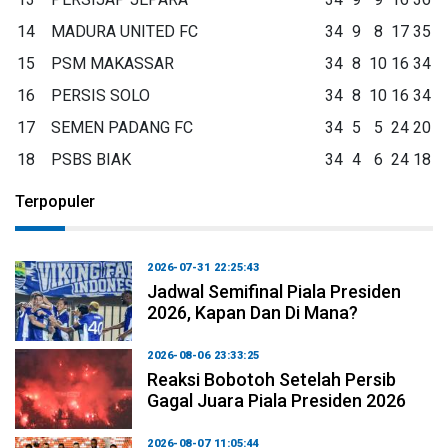
14
MADURA UNITED FC
34
9
8
17
35
15
PSM MAKASSAR
34
8
10
16
34
16
PERSIS SOLO
34
8
10
16
34
17
SEMEN PADANG FC
34
5
5
24
20
18
PSBS BIAK
34
4
6
24
18
Terpopuler
2026-07-31 22:25:43
Jadwal Semifinal Piala Presiden
2026, Kapan Dan Di Mana?
2026-08-06 23:33:25
Reaksi Bobotoh Setelah Persib
Gagal Juara Piala Presiden 2026
2026-08-07 11:05:44