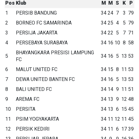
Pos
Klub
M
M
S
K
P
1
PERSIB BANDUNG
34
24
7
3
79
2
BORNEO FC SAMARINDA
34
25
4
5
79
3
PERSIJA JAKARTA
34
22
5
7
71
4
PERSEBAYA SURABAYA
34
16
10
8
58
BHAYANGKARA PRESISI LAMPUNG
5
34
16
5
13
53
FC
6
MALUT UNITED FC
34
15
8
11
53
7
DEWA UNITED BANTEN FC
34
16
5
13
53
8
BALI UNITED FC
34
14
9
11
51
9
AREMA FC
34
13
9
12
48
10
PERSITA
34
13
6
15
45
11
PSIM YOGYAKARTA
34
11
12
11
45
12
PERSIK KEDIRI
34
11
6
17
39
13
PERSIJAP JEPARA
34
9
9
16
36