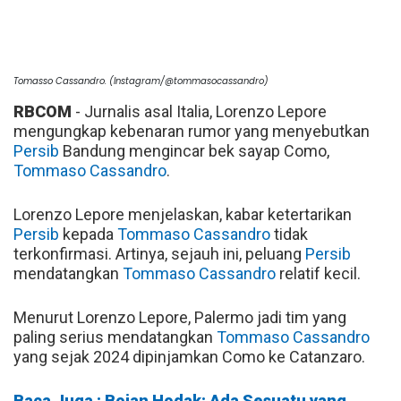
Tomasso Cassandro. (Instagram/@tommasocassandro)
RBCOM
- Jurnalis asal Italia, Lorenzo Lepore
mengungkap kebenaran rumor yang menyebutkan
Persib
Bandung mengincar bek sayap Como,
Tommaso Cassandro
.
Lorenzo Lepore menjelaskan, kabar ketertarikan
Persib
kepada
Tommaso Cassandro
tidak
terkonfirmasi. Artinya, sejauh ini, peluang
Persib
mendatangkan
Tommaso Cassandro
relatif kecil.
Menurut Lorenzo Lepore, Palermo jadi tim yang
paling serius mendatangkan
Tommaso Cassandro
yang sejak 2024 dipinjamkan Como ke Catanzaro.
Baca Juga : Bojan Hodak: Ada Sesuatu yang