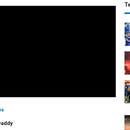
T
ws
Daddy