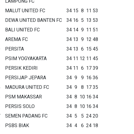
LAMPUNG FC
MALUT UNITED FC
34
15
8
11
53
DEWA UNITED BANTEN FC
34
16
5
13
53
BALI UNITED FC
34
14
9
11
51
AREMA FC
34
13
9
12
48
0
PERSITA
34
13
6
15
45
1
PSIM YOGYAKARTA
34
11
12
11
45
2
PERSIK KEDIRI
34
11
6
17
39
3
PERSIJAP JEPARA
34
9
9
16
36
4
MADURA UNITED FC
34
9
8
17
35
5
PSM MAKASSAR
34
8
10
16
34
6
PERSIS SOLO
34
8
10
16
34
7
SEMEN PADANG FC
34
5
5
24
20
8
PSBS BIAK
34
4
6
24
18