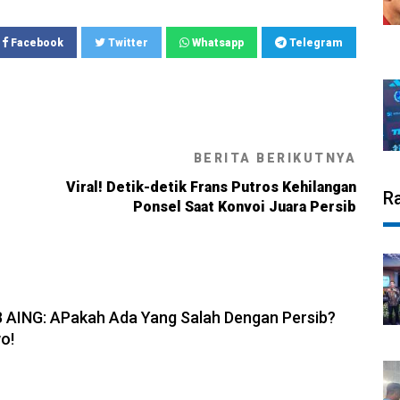
Facebook
Twitter
Whatsapp
Telegram
BERITA BERIKUTNYA
Viral! Detik-detik Frans Putros Kehilangan
R
Ponsel Saat Konvoi Juara Persib
6, 19:08
B AING: APakah Ada Yang Salah Dengan Persib?
o!