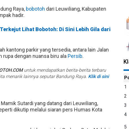
ndung Raya,
bobotoh
dari Leuwiliang, Kabupaten
mpak hadir.
Terkejut Lihat Bobotoh: Di Sini Lebih Gila dari
kantong parkir yang tersedia, antara lain Jalan
n rupa dengan nuansa biru ala
Persib
.
K
BOTOH.COM
untuk mendapatkan berita-berita terbaru
rita menarik lainnya seputar Bandung Raya.
Klik di sini
P
1
2
ar Mamik Sutardi yang datang dari Leuwiliang,
3
perti dikutip melalui siaran pers Humas Kota
4
5