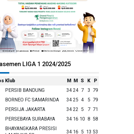
lasemen LIGA 1 2024/2025
os
Klub
M
M
S
K
P
PERSIB BANDUNG
34
24
7
3
79
BORNEO FC SAMARINDA
34
25
4
5
79
PERSIJA JAKARTA
34
22
5
7
71
PERSEBAYA SURABAYA
34
16
10
8
58
BHAYANGKARA PRESISI
34
16
5
13
53