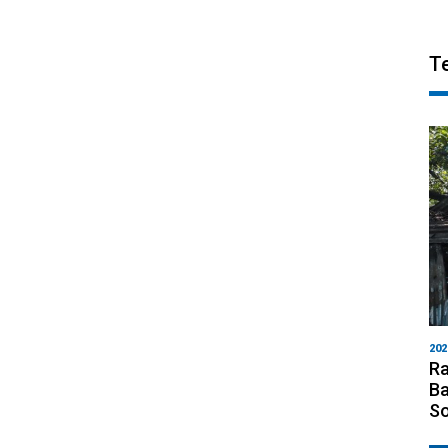
T
202
Ra
Ba
S