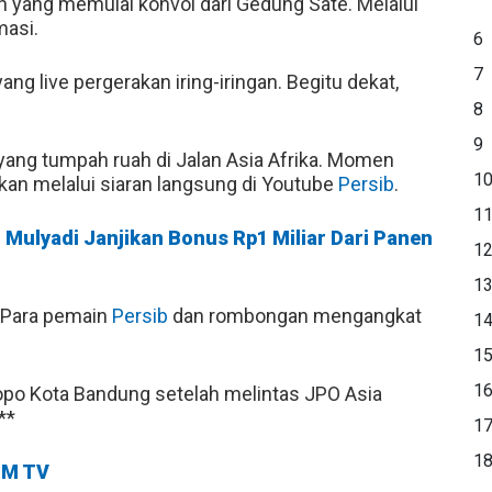
yang memulai konvoi dari Gedung Sate. Melalui
masi.
6
7
ng live pergerakan iring-iringan. Begitu dekat,
8
9
 yang tumpah ruah di Jalan Asia Afrika. Momen
1
kan melalui siaran langsung di Youtube
Persib
.
1
i Mulyadi Janjikan Bonus Rp1 Miliar Dari Panen
1
1
. Para pemain
Persib
dan rombongan mengangkat
1
1
1
po Kota Bandung setelah melintas JPO Asia
**
1
1
M TV