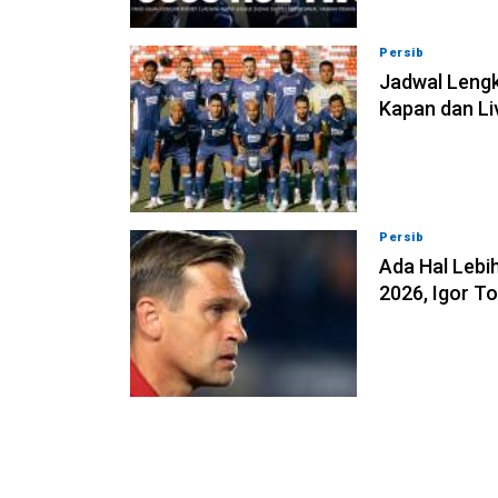
Persib
07-08-202
Jadwal Lengk
Kapan dan Li
Persib
07-08-202
Ada Hal Lebih
2026, Igor T