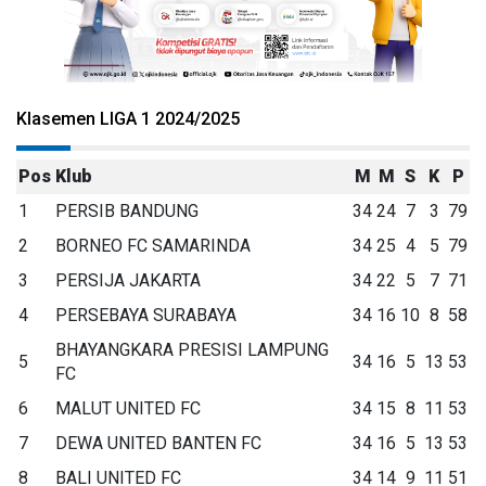
Klasemen LIGA 1 2024/2025
Pos
Klub
M
M
S
K
P
1
PERSIB BANDUNG
34
24
7
3
79
2
BORNEO FC SAMARINDA
34
25
4
5
79
3
PERSIJA JAKARTA
34
22
5
7
71
4
PERSEBAYA SURABAYA
34
16
10
8
58
BHAYANGKARA PRESISI LAMPUNG
5
34
16
5
13
53
FC
6
MALUT UNITED FC
34
15
8
11
53
7
DEWA UNITED BANTEN FC
34
16
5
13
53
8
BALI UNITED FC
34
14
9
11
51