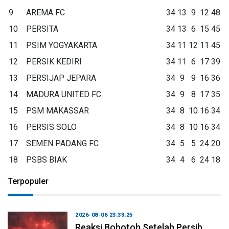
9
AREMA FC
34
13
9
12
48
10
PERSITA
34
13
6
15
45
11
PSIM YOGYAKARTA
34
11
12
11
45
12
PERSIK KEDIRI
34
11
6
17
39
13
PERSIJAP JEPARA
34
9
9
16
36
14
MADURA UNITED FC
34
9
8
17
35
15
PSM MAKASSAR
34
8
10
16
34
16
PERSIS SOLO
34
8
10
16
34
17
SEMEN PADANG FC
34
5
5
24
20
18
PSBS BIAK
34
4
6
24
18
Terpopuler
2026-08-06 23:33:25
Reaksi Bobotoh Setelah Persib