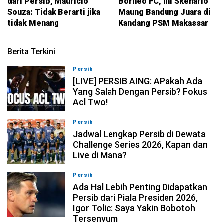
dari Persib, Mauricio
Borneo FC, Ini Skenario
Souza: Tidak Berarti jika
Maung Bandung Juara di
tidak Menang
Kandang PSM Makassar
Berita Terkini
Persib
07-08-2026, 19:08
[LIVE] PERSIB AING: APakah Ada
Yang Salah Dengan Persib? Fokus
Acl Two!
Persib
07-08-2026, 11:05
Jadwal Lengkap Persib di Dewata
Challenge Series 2026, Kapan dan
Live di Mana?
Persib
07-08-2026, 10:28
Ada Hal Lebih Penting Didapatkan
Persib dari Piala Presiden 2026,
Igor Tolic: Saya Yakin Bobotoh
Tersenyum