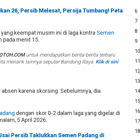
an 26, Persib Melesat, Persija Tumbang! Peta
6
7
8
yang keempat musim ini di laga kontra
Semen
 pada menit 15.
9
1
BOTOH.COM
untuk mendapatkan berita-berita terbaru
1
rita menarik lainnya seputar Bandung Raya.
Klik di sini
1
1
r
absen karena skorsing. Sebelumnya, dia
1
1
1
adang
dengan skor 0-2 dalam laga yang digelar di
alam, 5 April 2026.
1
1
Usai Persib Taklukkan Semen Padang di