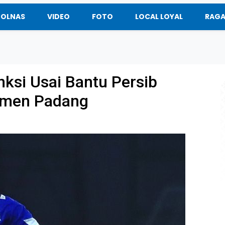
BOLNAS
VIDEO
FOTO
LOCAL LOYAL
RAG
nksi Usai Bantu Persib
emen Padang