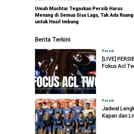
Umuh Muchtar Tegaskan Persib Harus
Menang di Semua Sisa Laga, Tak Ada Ruang
untuk Hasil Imbang
Berita Terkini
Persib
07-08-202
[LIVE] PERSI
Fokus Acl Tw
Persib
07-08-202
Jadwal Lengk
Kapan dan Li