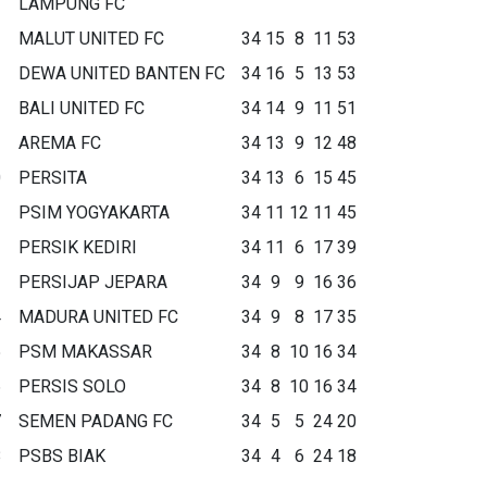
LAMPUNG FC
MALUT UNITED FC
34
15
8
11
53
DEWA UNITED BANTEN FC
34
16
5
13
53
BALI UNITED FC
34
14
9
11
51
AREMA FC
34
13
9
12
48
0
PERSITA
34
13
6
15
45
1
PSIM YOGYAKARTA
34
11
12
11
45
2
PERSIK KEDIRI
34
11
6
17
39
3
PERSIJAP JEPARA
34
9
9
16
36
4
MADURA UNITED FC
34
9
8
17
35
5
PSM MAKASSAR
34
8
10
16
34
6
PERSIS SOLO
34
8
10
16
34
7
SEMEN PADANG FC
34
5
5
24
20
8
PSBS BIAK
34
4
6
24
18