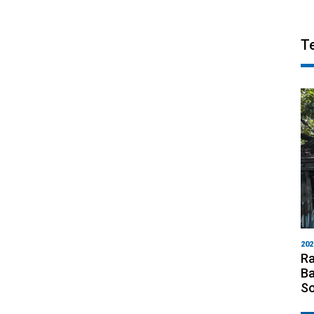
T
202
Ra
Ba
S