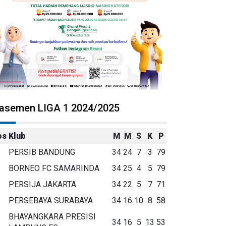
lasemen LIGA 1 2024/2025
os
Klub
M
M
S
K
P
PERSIB BANDUNG
34
24
7
3
79
BORNEO FC SAMARINDA
34
25
4
5
79
PERSIJA JAKARTA
34
22
5
7
71
PERSEBAYA SURABAYA
34
16
10
8
58
BHAYANGKARA PRESISI
34
16
5
13
53