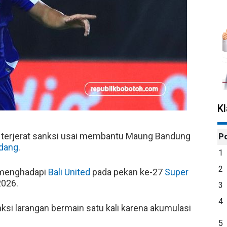
K
terjerat sanksi usai membantu Maung Bandung
P
dang
.
1
2
enghadapi
Bali United
pada pekan ke-27
Super
2026.
3
4
nksi larangan bermain satu kali karena akumulasi
5