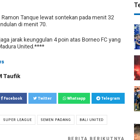
T
h Ramon Tanque lewat sontekan pada menit 32
dulan di menit 70.
ga jarak keunggulan 4 poin atas Borneo FC yang
adura United.****
ws
M Taufik
Facebook
Twitter
Whatsapp
Telegram
SUPER LEAGUE
SEMEN PADANG
BALI UNITED
BERITA BERIKUTNYA