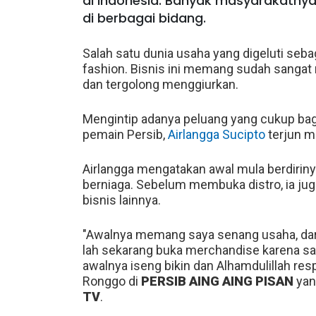
di Indonesia. Banyak masyarakatn
di berbagai bidang.
Salah satu dunia usaha yang digeluti seb
fashion. Bisnis ini memang sudah sanga
dan tergolong menggiurkan.
Mengintip adanya peluang yang cukup bag
pemain Persib,
Airlangga Sucipto
terjun m
Airlangga mengatakan awal mula berdirin
berniaga. Sebelum membuka distro, ia jug
bisnis lainnya.
"Awalnya memang saya senang usaha, dar
lah sekarang buka merchandise karena sa
awalnya iseng bikin dan Alhamdulillah res
Ronggo di
PERSIB AING AING PISAN
yan
TV
.