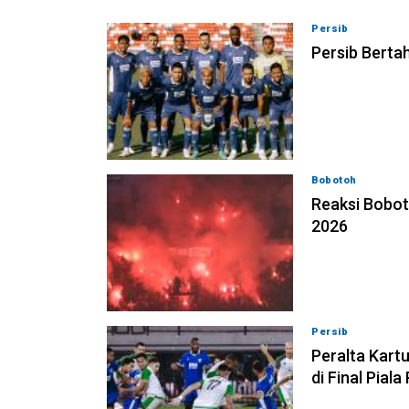
Persib
06-08-202
Persib Bertah
Bobotoh
06-08-2
Reaksi Bobot
2026
Persib
06-08-202
Peralta Kart
di Final Pial