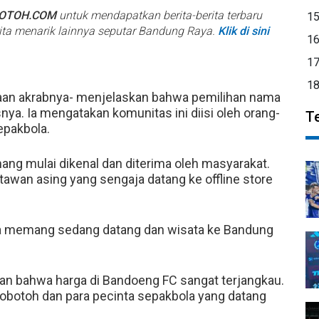
BOTOH.COM
untuk mendapatkan berita-berita terbaru
1
rita menarik lainnya seputar Bandung Raya.
Klik di sini
1
1
1
aan akrabnya- menjelaskan bahwa pemilihan nama
nya. Ia mengatakan komunitas ini diisi oleh orang-
T
epakbola.
g mulai dikenal dan diterima oleh masyarakat.
tawan asing yang sengaja datang ke offline store
eka memang sedang datang dan wisata ke Bandung
an bahwa harga di Bandoeng FC sangat terjangkau.
Bobotoh dan para pecinta sepakbola yang datang