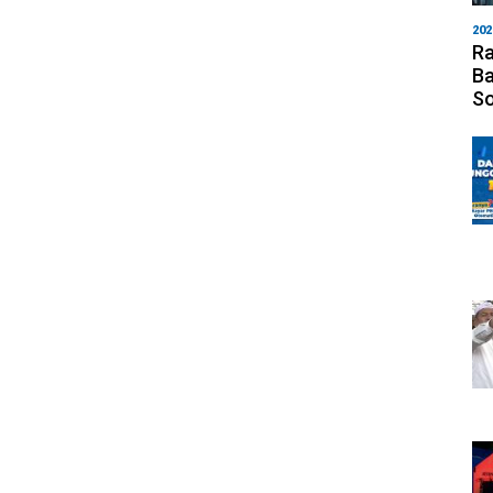
202
Ra
Ba
S