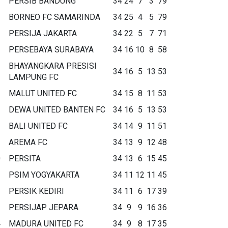
PERSIB BANDUNG
34
24
7
3
79
BORNEO FC SAMARINDA
34
25
4
5
79
PERSIJA JAKARTA
34
22
5
7
71
PERSEBAYA SURABAYA
34
16
10
8
58
BHAYANGKARA PRESISI
34
16
5
13
53
LAMPUNG FC
MALUT UNITED FC
34
15
8
11
53
DEWA UNITED BANTEN FC
34
16
5
13
53
BALI UNITED FC
34
14
9
11
51
AREMA FC
34
13
9
12
48
0
PERSITA
34
13
6
15
45
1
PSIM YOGYAKARTA
34
11
12
11
45
2
PERSIK KEDIRI
34
11
6
17
39
3
PERSIJAP JEPARA
34
9
9
16
36
4
MADURA UNITED FC
34
9
8
17
35