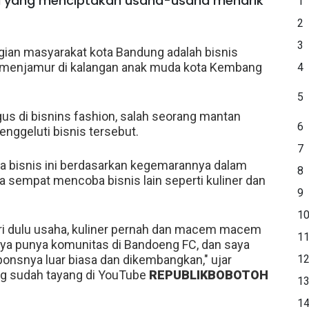
ya yang menciptakan usaha-usaha menarik
1
2
3
agian masyarakat kota Bandung adalah bisnis
t menjamur di kalangan anak muda kota Kembang
4
5
us di bisnins fashion, salah seorang mantan
6
enggeluti bisnis tersebut.
7
ya bisnis ini berdasarkan kegemarannya dalam
8
a sempat mencoba bisnis lain seperti kuliner dan
9
1
i dulu usaha, kuliner pernah dan macem macem
1
ya punya komunitas di Bandoeng FC, dan saya
ponsnya luar biasa dan dikembangkan," ujar
1
g sudah tayang di YouTube
REPUBLIKBOBOTOH
1
1