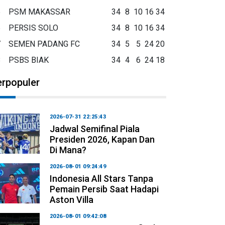
5
PSM MAKASSAR
34
8
10
16
34
6
PERSIS SOLO
34
8
10
16
34
7
SEMEN PADANG FC
34
5
5
24
20
8
PSBS BIAK
34
4
6
24
18
erpopuler
2026-07-31 22:25:43
Jadwal Semifinal Piala
Presiden 2026, Kapan Dan
Di Mana?
2026-08-01 09:24:49
Indonesia All Stars Tanpa
Pemain Persib Saat Hadapi
Aston Villa
2026-08-01 09:42:08