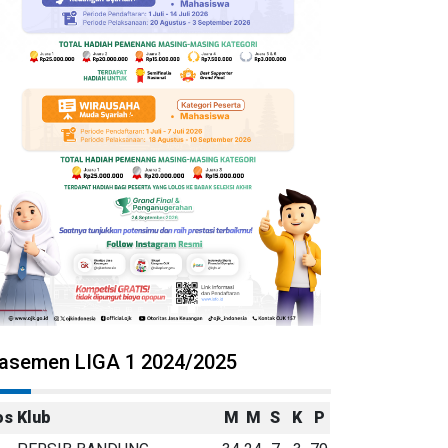
lasemen LIGA 1 2024/2025
os
Klub
M
M
S
K
P