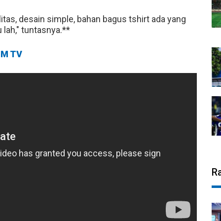
litas, desain simple, bahan bagus tshirt ada yang
 lah," tuntasnya.**
M TV
R